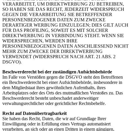
VERARBEITET, UM DIREKTWERBUNG ZU BETREIBEN,
SO HABEN SIE DAS RECHT, JEDERZEIT WIDERSPRUCH
GEGEN DIE VERARBEITUNG SIE BETREFFENDER
PERSONENBEZOGENER DATEN ZUM ZWECKE
DERARTIGER WERBUNG EINZULEGEN; DIES GILT AUCH
FÜR DAS PROFILING, SOWEIT ES MIT SOLCHER
DIREKTWERBUNG IN VERBINDUNG STEHT. WENN SIE
WIDERSPRECHEN, WERDEN IHRE
PERSONENBEZOGENEN DATEN ANSCHLIESSEND NICHT
MEHR ZUM ZWECKE DER DIREKTWERBUNG
VERWENDET (WIDERSPRUCH NACH ART. 21 ABS. 2
DSGVO).
Beschwerderecht bei der zuständigen Aufsichtsbehörde
Im Falle von Verstößen gegen die DSGVO steht den Betroffenen
ein Beschwerderecht bei einer Aufsichtsbehörde, insbesondere in
dem Mitgliedstaat ihres gewöhnlichen Aufenthalts, ihres
Arbeitsplatzes oder des Orts des mutmaßlichen Verstoßes zu. Das
Beschwerderecht besteht unbeschadet anderweitiger
verwaltungsrechtlicher oder gerichtlicher Rechtsbehelfe.
Recht auf Datenübertragbarkeit
Sie haben das Recht, Daten, die wir auf Grundlage Ihrer
Einwilligung oder in Erfüllung eines Vertrags automatisiert
verarbeiten, an sich oder an einen Dritten in einem gängigen,