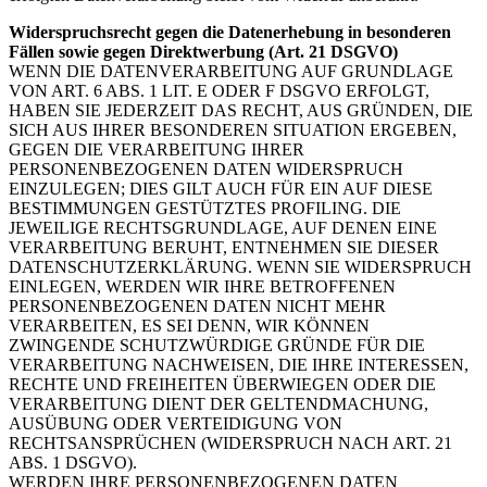
Widerspruchsrecht gegen die Datenerhebung in besonderen
Fällen sowie gegen Direktwerbung (Art. 21 DSGVO)
WENN DIE DATENVERARBEITUNG AUF GRUNDLAGE
VON ART. 6 ABS. 1 LIT. E ODER F DSGVO ERFOLGT,
HABEN SIE JEDERZEIT DAS RECHT, AUS GRÜNDEN, DIE
SICH AUS IHRER BESONDEREN SITUATION ERGEBEN,
GEGEN DIE VERARBEITUNG IHRER
PERSONENBEZOGENEN DATEN WIDERSPRUCH
EINZULEGEN; DIES GILT AUCH FÜR EIN AUF DIESE
BESTIMMUNGEN GESTÜTZTES PROFILING. DIE
JEWEILIGE RECHTSGRUNDLAGE, AUF DENEN EINE
VERARBEITUNG BERUHT, ENTNEHMEN SIE DIESER
DATENSCHUTZERKLÄRUNG. WENN SIE WIDERSPRUCH
EINLEGEN, WERDEN WIR IHRE BETROFFENEN
PERSONENBEZOGENEN DATEN NICHT MEHR
VERARBEITEN, ES SEI DENN, WIR KÖNNEN
ZWINGENDE SCHUTZWÜRDIGE GRÜNDE FÜR DIE
VERARBEITUNG NACHWEISEN, DIE IHRE INTERESSEN,
RECHTE UND FREIHEITEN ÜBERWIEGEN ODER DIE
VERARBEITUNG DIENT DER GELTENDMACHUNG,
AUSÜBUNG ODER VERTEIDIGUNG VON
RECHTSANSPRÜCHEN (WIDERSPRUCH NACH ART. 21
ABS. 1 DSGVO).
WERDEN IHRE PERSONENBEZOGENEN DATEN